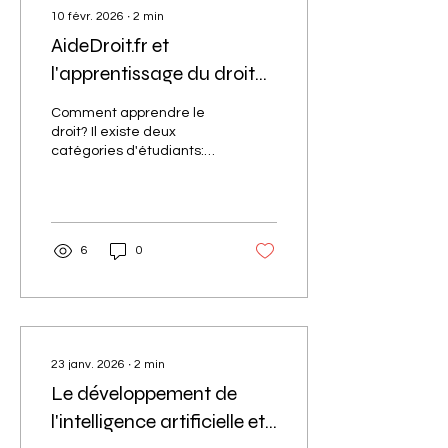
10 févr. 2026
∙
2
min
AideDroit.fr et
l'apprentissage du droit
en toute autonomie (et
Comment apprendre le
non en toute
droit? Il existe deux
catégories d'étudiants:
indépendance)
ceux qui pensent tout
savoir et qui d'ailleurs se
permettent de corriger
leurs professeurs. ceux
qui reconnaissent qu'ils
6
0
ont continuellement
besoin d'apprendre. De
manière surprenante et
paradoxale, AideDroit.fr a
réussi a réunir ces deux
catégories d'étudiants en
23 janv. 2026
∙
2
min
développant une
Le développement de
méthodologie qui permet
l'intelligence artificielle et
aux étudiants
d'apprendre le droit en