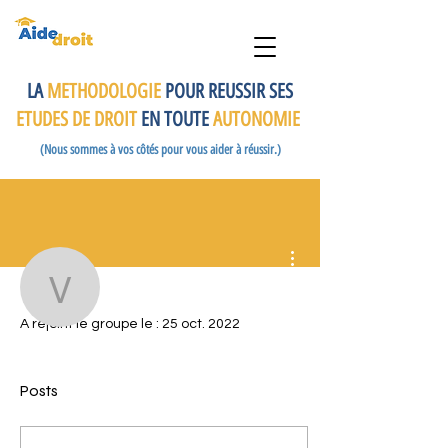
LA
METHODOLOGIE
POUR REUSSIR SES
ETUDES DE DROIT
EN TOUTE
AUTONOMIE
(Nous sommes à vos côtés pour vous aider à réussir.)
Plus d'actions
Profil
Vanessa KOUM DISSA
A rejoint le groupe le : 25 oct. 2022
Vanessa KOUM DISSAKE
Posts