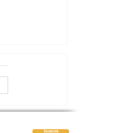
apes à respecter dans une fiche
t (méthodologie)
dologie de la Fiche d'arrêt
roduction: Présenter
ement l'arrêt en
onnant la juridiction, la
re, la date et le...
Souscrire