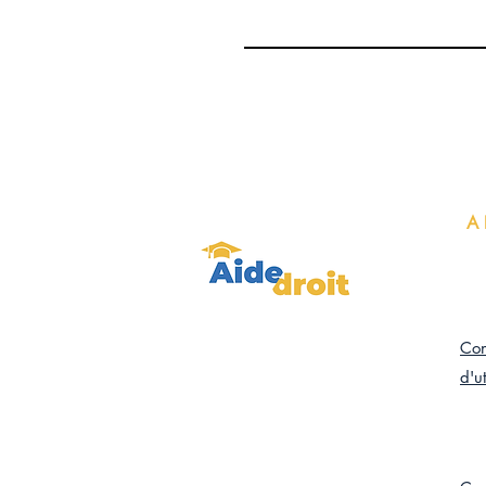
A
Con
d'ut