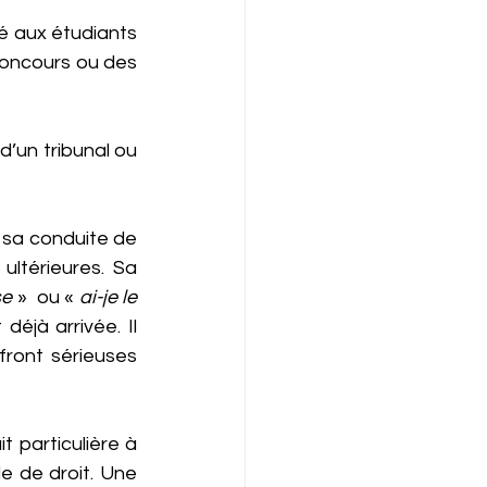
é aux étudiants 
oncours ou des 
d’un tribunal ou 
 sa conduite de 
ultérieures. Sa 
se
 »  ou « 
ai-je le 
déjà arrivée. Il 
front sérieuses 
t particulière à 
le de droit. Une 