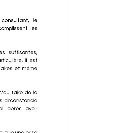
onsultant,  le 
omplissent les 
 suffisantes, 
culière, il est 
taires et même 
ou faire de la 
s circonstancié 
l après avoir 
lique une prise 