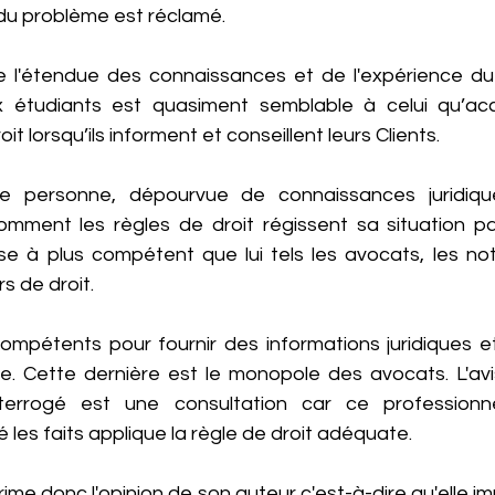
du problème est réclamé.
e l'étendue des connaissances et de l'expérience du c
x étudiants est quasiment semblable à celui qu’acc
it lorsqu’ils informent et conseillent leurs Clients. 
ne personne, dépourvue de connaissances juridiques
mment les règles de droit régissent sa situation parti
esse à plus compétent que lui tels les avocats, les no
s de droit.
ompétents pour fournir des informations juridiques et/
que. Cette dernière est le monopole des avocats. L'avi
nterrogé est une consultation car ce professionne
é les faits applique la règle de droit adéquate.
ime donc l'opinion de son auteur c'est-à-dire qu'elle imp