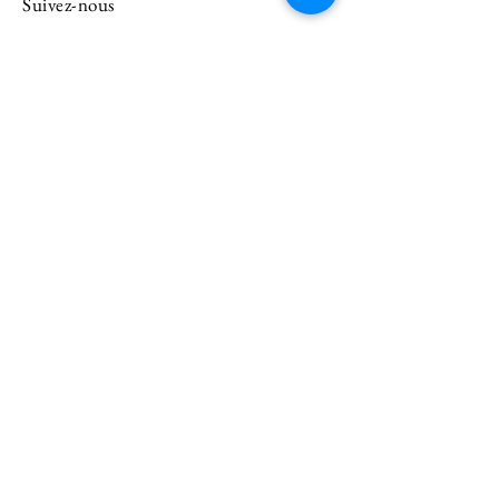
Suivez-nous
accè
Email
Souscrire
A PROPOS
Conditions générales d'utilisation
Conditions générales de service
politique de confidentialité